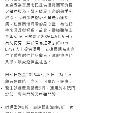
直透過為基層市民提供優質而可負擔
之醫療服務，讓人經歷上帝的慈愛和
救恩。我們深信醫治不單是治療疾
病，也要關懷病者的身心靈，為他們
帶來溫暖與祝福。故此，播道醫院由
今年5月6 日開始至2026年5月5 日，
為凡持有「照顧者易達咭」(Carer
EPS) 人士提供優惠，支援長期為家庭
付出愛與耐性的照顧者，減輕他們的
負擔，讓愛延伸至社區。
由即日起至2026年5月5 日，持「照
顧者易達咭」之人士可享以下優惠：
醫生診症費及藥費9折，適用於本院門
診部、專科門診及中醫門診
輔導諮詢9折，表達藝術治療8折，適